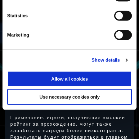
Доступная
Рейтинг
Состояние
награда
Statistics
Вхождение в
лучшие 20% по
Мастер
рейтингу за
Marketing
время
Мастер
прохождения
испытаний
Вхождение в
лучшие 50% по
Show details
Боец
рейтингу за
время
Боец
прохождения
испытаний
Allow all cookies
Пройдите
Дикое
Герой
испытание
Use necessary cookies only
хотя бы один
Герой
раз
испытаний
Примечание: игроки, получившие высокий
рейтинг за прохождение, могут также
заработать награды более низкого ранга.
Результаты будут отображаться в главном