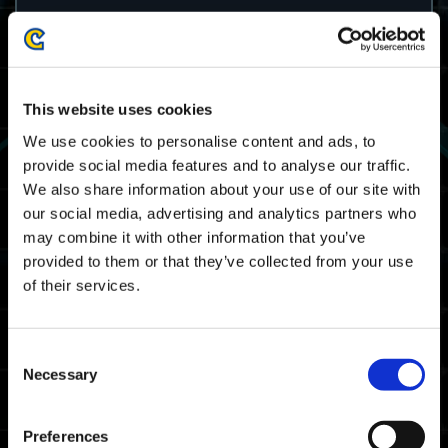
Игровой период Дикого испытания
15
17/11 2023 03:00 UTC ～ 21/11 2023 02:59
This website uses cookies
UTC
We use cookies to personalise content and ads, to
11/16 2023 19:00 PST ～ 11/20 2023 18:59
PST
provide social media features and to analyse our traffic.
We also share information about your use of our site with
Карта
our social media, advertising and analytics partners who
may combine it with other information that you’ve
пространственно-временной разлом
provided to them or that they’ve collected from your use
of their services.
Награды
Награды за рейтинг
Consent
Necessary
Selection
Требование к получению
Пройдите Дикое испытание хотя бы один
раз.
Preferences