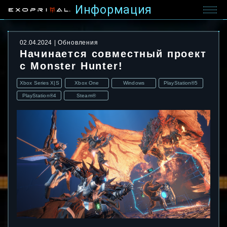
Информация
02.04.2024
Обновления
Начинается совместный проект
с Monster Hunter!
Xbox Series X|S
Xbox One
Windows
PlayStation®5
PlayStation®4
Steam®