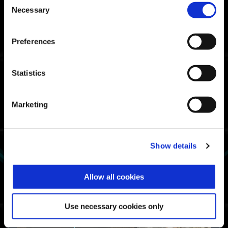
Necessary
Набор Monster Hunter для
Selection
Аэроволны
Preferences
Statistics
Marketing
Show details
Allow all cookies
Use necessary cookies only