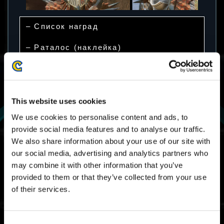
– Список наград
– Раталос (наклейка)
– Зелье (талисман)
– Усмешка (штамп)
– Гибкость (эмоция)
– Серия Раталоса (облик экзоскелета
Мурасаме)
This website uses cookies
We use cookies to personalise content and ads, to
Оденьтесь в костюм отважного охотника и
provide social media features and to analyse our traffic.
сражайтесь с динозаврами!
We also share information about your use of our site with
our social media, advertising and analytics partners who
may combine it with other information that you’ve
provided to them or that they’ve collected from your use
Наборы кирина и раянга (для
of their services.
внешнего вида) доступны для
покупки в виде DLC!
Consent