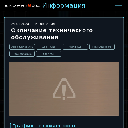
Информация
29.01.2024
Обновления
Окончание технического
обслуживания
Xbox Series X|S
Xbox One
Windows
PlayStation®5
PlayStation®4
Steam®
График технического