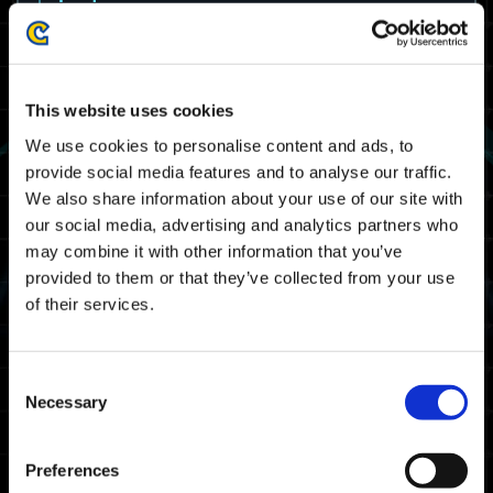
обслуживания
Техническое обслуживание, связанное с
перечисленными ниже проблемами
This website uses cookies
завершено.
Благодарим вас за терпение и
We use cookies to personalise content and ads, to
сотрудничество.
provide social media features and to analyse our traffic.
We also share information about your use of our site with
--------------------------------------------------
our social media, advertising and analytics partners who
may combine it with other information that you’ve
Техническое обслуживание Exoprimal
запланировано на дату и время, указанные
provided to them or that they’ve collected from your use
ниже. В этот период вы не сможете играть
of their services.
в Exoprimal.
1 февраля (чт), 04:00 (UTC) — 1 февраля
Consent
(чт), 08:00 (UTC)
Necessary
Selection
31 января (ср), 07:00 (МСК) — 1 февраля
(чт), 11:00 (МСК)
Preferences
Примечание: дата и время могут