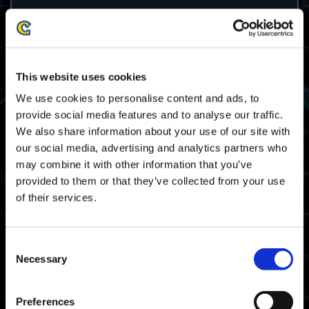
Игровой период Дикого испытания
40
This website uses cookies
21/06 2024 03:00 UTC ～ 25/06 2024 02:59
We use cookies to personalise content and ads, to
UTC
06/20 2024 20:00 PDT ～ 06/24 2024 19:59
provide social media features and to analyse our traffic.
PDT
We also share information about your use of our site with
our social media, advertising and analytics partners who
Карта
may combine it with other information that you’ve
provided to them or that they’ve collected from your use
пространственно-временной разлом
of their services.
Награды
Consent
Награды за рейтинг
Necessary
Selection
Требование к получению
Пройдите Дикое испытание хотя бы один
Preferences