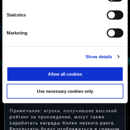
раз.
Доступная
Statistics
Рейтинг
Состояние
награда
Вхождение в
лучшие 20% по
Marketing
Мастер
рейтингу за
время
Мастер
прохождения
испытаний
Вхождение в
Show details
лучшие 50% по
Боец
рейтингу за
время
Боец
прохождения
испытаний
Allow all cookies
Пройдите
Дикое
Герой
испытание
Use necessary cookies only
хотя бы один
Герой
раз
испытаний
Примечание: игроки, получившие высокий
рейтинг за прохождение, могут также
заработать награды более низкого ранга.
Результаты будут отображаться в главном