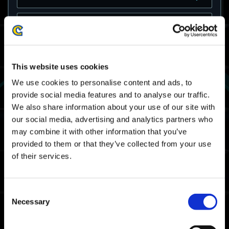
《Exoprimal》是否支持跨平台存档（在不同的
硬件间共享存档数据）？
如果我未能在赛季中获得“生存战通行证赛季1：
This website uses cookies
高级等阶”的奖励，我还有机会获得这些奖励吗？
We use cookies to personalise content and ads, to
provide social media features and to analyse our traffic.
先前生存战通行证的高级等阶会再次公开出售
吗？
We also share information about your use of our site with
our social media, advertising and analytics partners who
may combine it with other information that you’ve
我先前购买过“生存战通行证赛季1：高级等阶”，
而重新发售期即将到来。
provided to them or that they’ve collected from your use
我是否需要再次购买高级等阶，从而获得奖励？
of their services.
请告诉我更多有关于Xbox Game Pass的信
息。
Consent
Necessary
Selection
我使用Xbox Series X|S或Xbox One游玩该游
戏，并且登录了多个Microsoft账户。我在一个