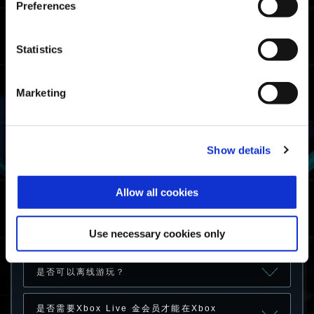
账户上购买了一项附加内容，并希望在另一个账
Preferences
户上购买同样的附加内容，但却购买不了。我该
怎么办？
Statistics
离开自定义比赛后，对于恐龙生存战自定义比
赛，我无法进行开始匹配、创建大厅和查找大厅
操作。
Marketing
Show details
兼容硬件
我可以在哪些硬件和平台上游玩
Allow all cookies
《Exoprimal》？
Use necessary cookies only
《Exoprimal》的硬件要求是什么？
是否可以离线游玩？
是否需要Xbox Live 金会员才能在Xbox