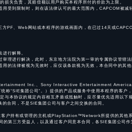
围的损失负责，其赔偿额以用戶购买本程序所付的价款为上限。
适用受到限制时，则在该法律认可的最大范围内，CAPCOM被减
三方PF、Web网站或本程序的游戏画面内，在已过14天或CAP
法进行解释。
过审理进行解决，此时，东京地方法院为第一审的专属协议管辖法
适用的法律被视为无效时，应仅该条款视为无效，本合同中的其他
tainment Inc.、Sony Interactive Entertainment America
e Ltd.（以下统称“SIE集团公司”。）提供的产品或服务中使用本程序
规定与本协议的规定内容相互矛盾或抵触时，应尽量优先适用以下
换的合同，不是SIE集团公司与客户之间交换的合同。
户持有或管理的主机或PlayStation™Network所提供的
合同的第三方受益人，以及通过客户同意本合同，各SIE集团公司