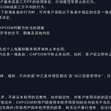
户服务或第三方PF的使用条款、行动规范等禁止的行为。
PCOM或第三方不利的行为。
进行了前项各条的行为时，可对客户采取以下各条中规定的任意一项
量决定。
APCOM判断为恰当的措施
公开等的文字、图像及其他内容
机或个人电脑卸载本程序来终止本合同。
的任意一项条款，CAPCOM可终止本合同。此时，客户应立即停
律、规则，不向依据“外汇及外国贸易法”及“出口贸易管理令”，
本程序，不保证本程序的完整性、动作稳定性、对客户使用目的的适
的情况外，CAPCOM对用戶因使用本程序而受到的任何损失不负
大过失除外)导致用戶因本程序受到损害，则无论不履行债务、违法行