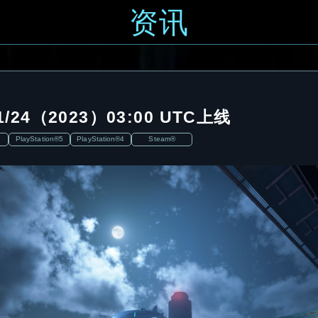
资讯
24（2023）03:00 UTC上线
PlayStation®5
PlayStation®4
Steam®