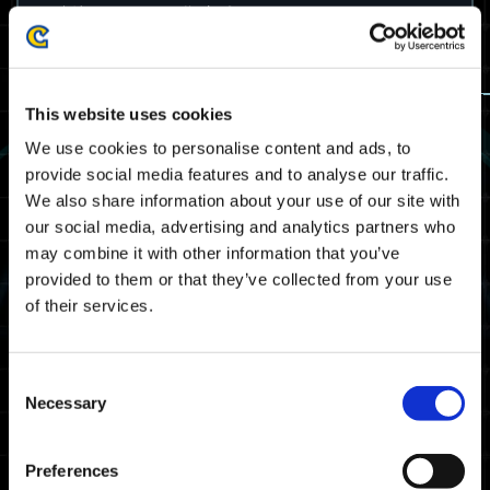
* 维护工作早于预期完成。
更新信息
https://info.exoprimal.com/pages/update_240118
This website uses cookies
--------------------------------------------------
We use cookies to personalise content and ads, to
provide social media features and to analyse our traffic.
维护信息
We also share information about your use of our site with
our social media, advertising and analytics partners who
我们将对《Exoprimal》进行维护。
may combine it with other information that you’ve
provided to them or that they’ve collected from your use
维护结束后，您必须将《Exoprimal》更新到最新
版本。给您带来不便，我们深表歉意。非常感谢您
of their services.
的耐心和合作。
维护时间表
Consent
Necessary
Selection
我们将在以下日期和时间进行《Exoprimal》的维
护。
在此期间，您将无法游玩《Exoprimal》。
Preferences