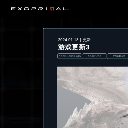
2024.01.18
更新
游戏更新3
Xbox Series X|S
Xbox One
Windows