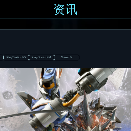
资讯
PlayStation®5
PlayStation®4
Steam®