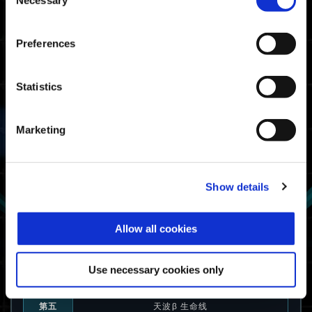
06:02.90
Necessary
PlayStation🄬5/
Selection
PlayStation🄬4
06:05.92
Steam🄬
Preferences
战士等级门槛时间
Statistics
07:43.17
Xbox Series X|S / Xbox
One / Windows
Marketing
07:26.63
PlayStation🄬5/
PlayStation🄬4
07:21.83
Steam🄬
Show details
动力装甲使用率
Allow all cookies
第一
哨卫α：弹无虚发
第二
哨卫
Use necessary cookies only
第三
神射手β 能量机枪
第四
村雨α：冰霜长柄刀
第五
天波β 生命线