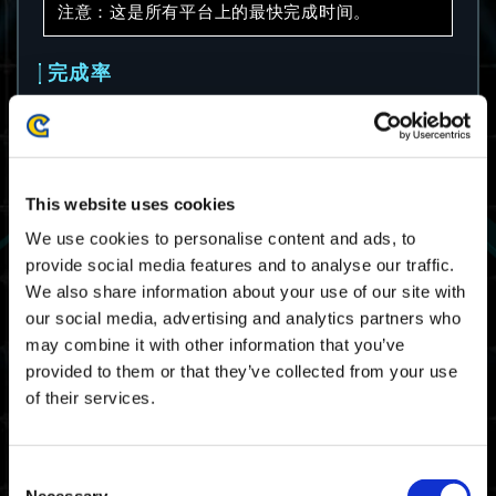
注意：这是所有平台上的最快完成时间。
完成率
68.7%
注意：这是所有平台上的完成率。
This website uses cookies
平均完成时间
We use cookies to personalise content and ads, to
provide social media features and to analyse our traffic.
08:13.33
We also share information about your use of our site with
our social media, advertising and analytics partners who
注意：这是所有平台上的平均完成时间。
may combine it with other information that you’ve
provided to them or that they’ve collected from your use
大师等级门槛时间
of their services.
06:28.48
Xbox Series X|S / Xbox
One / Windows
Consent