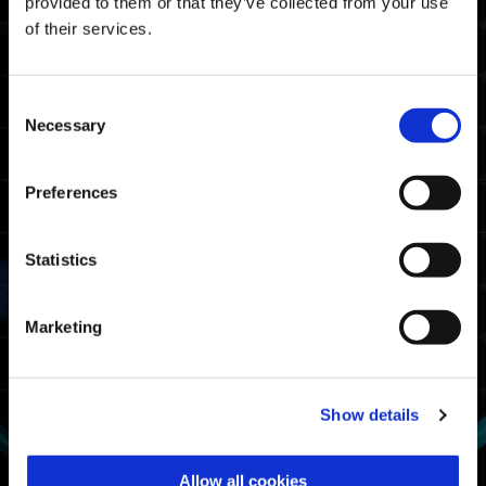
奖励
provided to them or that they’ve collected from your use
of their services.
排名嘉奖
获取要求
Consent
Necessary
至少完成一次野蛮挑战。
Selection
排名
条件
可获得的嘉奖
Preferences
完成时间排在前
大师
20%
Statistics
挑战大师
完成时间排在前
战士
Marketing
50%
挑战战士
至少完成一次野蛮
Show details
幸存者
挑战
挑战幸存者
Allow all cookies