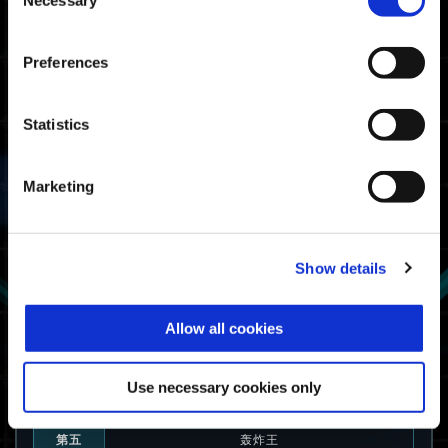
07:52.42
Necessary
PlayStation🄬5/
Selection
PlayStation🄬4
07:58.58
Steam🄬
Preferences
战士等级门槛时间
Statistics
09:13.88
Xbox Series X|S / Xbox
One / Windows
Marketing
08:52.64
PlayStation🄬5/
PlayStation🄬4
08:58.18
Steam🄬
Show details
动力装甲使用率
Allow all cookies
第一
拦路虎α：坚堡护盾
第二
克里格α：充能霰弹枪
Use necessary cookies only
第三
村雨
第四
哨卫
第五
轰炸王