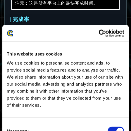
注意：这是所有平台上的最快完成时间。
完成率
24.9%
注意：这是所有平台上的完成率。
This website uses cookies
平均完成时间
We use cookies to personalise content and ads, to
provide social media features and to analyse our traffic.
09:19.33
We also share information about your use of our site with
our social media, advertising and analytics partners who
注意：这是所有平台上的平均完成时间。
may combine it with other information that you’ve
provided to them or that they’ve collected from your use
大师等级门槛时间
of their services.
08:21.12
Xbox Series X|S / Xbox
One / Windows
Consent