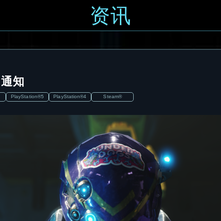
资讯
al通知
PlayStation®5
PlayStation®4
Steam®