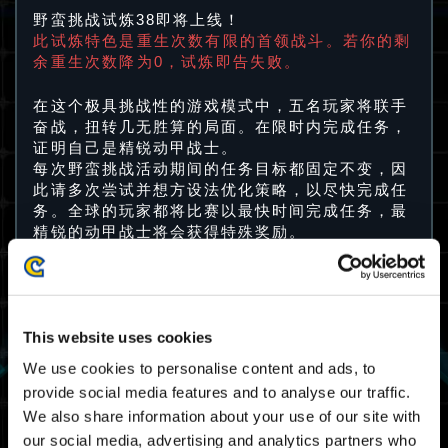
野蛮挑战试炼38即将上线！
此试炼特色是重生次数有限的首领战斗。若你的剩
余重生次数降为0，试炼即告失败。
在这个极具挑战性的游戏模式中，五名玩家将联手
奋战，扭转几无胜算的局面。在限时内完成任务，
证明自己是精锐动甲战士。
每次野蛮挑战活动期间的任务目标都固定不变，因
此请多次尝试并想方设法优化策略，以尽快完成任
务。全球的玩家都将比赛以最快时间完成任务，最
精锐的动甲战士将会获得特殊奖励。
试炼38游戏排程
This website uses cookies
31/05 2024 03:00 UTC ～ 04/06 2024 02:59
UTC
We use cookies to personalise content and ads, to
05/30 2024 20:00 PDT ～ 06/03 2024 19:59
provide social media features and to analyse our traffic.
PDT
We also share information about your use of our site with
our social media, advertising and analytics partners who