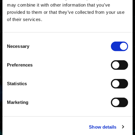
地图
may combine it with other information that you’ve
provided to them or that they’ve collected from your use
时空裂缝
of their services.
奖励
Consent
排名嘉奖
Necessary
Selection
获取要求
至少完成一次野蛮挑战。
Preferences
排名
条件
可获得的嘉奖
Statistics
完成时间排在前
大师
20%
挑战大师
Marketing
完成时间排在前
战士
50%
挑战战士
Show details