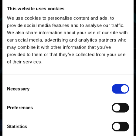
--------------------------------------------------
This website uses cookies
维护时间表
We use cookies to personalise content and ads, to
provide social media features and to analyse our traffic.
我们将在以下日期和时间进行《Exoprimal》的维
We also share information about your use of our site with
护。在此期间，您将无法游玩《Exoprimal》。
our social media, advertising and analytics partners who
may combine it with other information that you’ve
14/05 2025 03:00 UTC ～ 14/05 2025 07:00
provided to them or that they’ve collected from your use
UTC
of their services.
05/13 2025 20:00 PDT ～ 05/14 2025 00:00
PDT
Consent
注意：日期和时间可能会发生变化。
Necessary
Selection
受影响平台
Preferences
Xbox Series X|S
Xbox One
Windows
Statistics
PlayStation®5
PlayStation®4