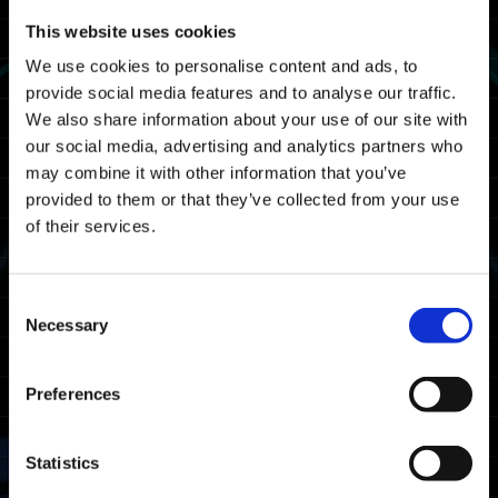
--------------------------------------------------
This website uses cookies
维护时间表
We use cookies to personalise content and ads, to
provide social media features and to analyse our traffic.
我们将在以下日期和时间进行《Exoprimal》的维
We also share information about your use of our site with
护。在此期间，您将无法游玩《Exoprimal》。
our social media, advertising and analytics partners who
may combine it with other information that you’ve
20/08 2025 03:00 UTC ～ 20/08 2025 06:00
provided to them or that they’ve collected from your use
UTC
of their services.
08/19 2025 20:00 PDT ～ 08/19 2025 23:00
PDT
Consent
注意：日期和时间可能会发生变化。
Necessary
Selection
受影响平台
Preferences
Xbox Series X|S
Xbox One
Windows
Statistics
PlayStation®5
PlayStation®4