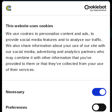
《Exoprimal》支援跨平台存檔嗎（在不同硬體
中共享存檔）？
如果我沒有在賽季期間獲得生存通行證賽季 1：
This website uses cookies
高級階層的獎勵，我還有機會獲得嗎？
We use cookies to personalise content and ads, to
provide social media features and to analyse our traffic.
舊的生存通行證的高級階層是否會在未來開放購
We also share information about your use of our site with
買？
our social media, advertising and analytics partners who
may combine it with other information that you’ve
我之前購買了生存通行證賽季 1：高級階層，而
provided to them or that they’ve collected from your use
重新上架的時間快到了。
我是否需要再次購買高級階層來獲得獎勵？
of their services.
告訴我更多關於 Xbox Game Pass 的資訊。
Consent
Necessary
Selection
我在 Xbox Series X|S 和 Xbox One 上遊玩並
且登入了多個 Microsoft 帳號。我用其中一個帳
號購買了追加內容，但想在另一個帳號上購買相
Preferences
同內容卻失敗了。我應該怎麼做？