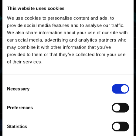
This website uses cookies
協同 5 名玩家聯手戰鬥，在這極具挑戰性的遊戲模
We use cookies to personalise content and ads, to
式中排除萬難。在時限內完成這項任務，證明你是
優秀的攻裝戰士。
provide social media features and to analyse our traffic.
We also share information about your use of our site with
每個野蠻挑戰事件中的任務目標都有固定的時限。
our social media, advertising and analytics partners who
因此，請反覆挑戰並不斷改良你的策略，想盡辦法
may combine it with other information that you’ve
以最快速度完成這項任務。全世界的玩家都會拼盡
provided to them or that they’ve collected from your use
全力以最快速度完成，而其中最優秀的攻裝戰士則
of their services.
能獲得特別的獎賞。
參加資格
Consent
Necessary
Selection
完成主線劇情。
活動進行期間，符合參加資格的玩家可以透過主選
單的「野蠻挑戰」物品加入此活動。
Preferences
活動期限
Statistics
試煉 1（首次「野蠻挑戰」）將會在以下時段開