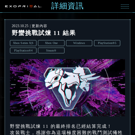
詳細資訊
2023.10.25
更新內容
野蠻挑戰試煉 11 結果
Xbox Series X|S
Xbox One
Windows
PlayStation®5
PlayStation®4
Steam®
野蠻挑戰試煉 11 的最終排名已經結算完成！
攻裝戰士，感謝你為這場極度困難的戰鬥測試犧牲