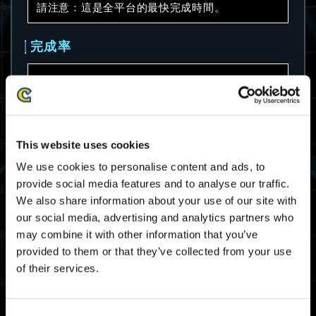
請注意：這是全平台的最快完成時間。
完成率
78.1%
請注意：這是全平台的完成率。
This website uses cookies
平均完成時間
We use cookies to personalise content and ads, to
provide social media features and to analyse our traffic.
08:16.37
We also share information about your use of our site with
請注意：這是全平台的平均完成時間。
our social media, advertising and analytics partners who
may combine it with other information that you’ve
provided to them or that they’ve collected from your use
大師排名截止成績
of their services.
06:45.31
Xbox Series X|S / Xbox
One / Windows