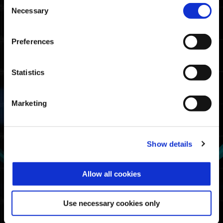
06:07.29
Consent
PlayStation🄬5/
PlayStation🄬4
Necessary
Selection
05:37.08
Steam🄬
Preferences
戰士排名截止成績
Statistics
08:02.77
Xbox Series X|S / Xbox
One / Windows
07:45.54
PlayStation🄬5/
Marketing
PlayStation🄬4
07:26.07
Steam🄬
Show details
強攻裝甲使用率
第一
天眼
Allow all cookies
第二
天眼 α ：狙擊瞄準
第三
神射手
Use necessary cookies only
第四
神射手 α ：爆裂射擊
第五
天波 α ：雷鳴