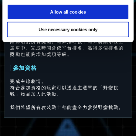
至少完成一次野蠻
Allow all cookies
求生者
挑戰。
挑戰求生者
Use necessary cookies only
請注意：完成時間排名較高的玩家同時能獲得較低
階排名的所有獎勵。結算排名後，結果將顯示在主
選單中。完成時間會依平台排名。贏得多個排名的
獎勵也能夠增加獎項等級。
參加資格
完成主線劇情。
符合參加資格的玩家可以透過主選單的「野蠻挑
戰」物品加入此活動。
我們希望所有攻裝戰士都能盡全力參與野蠻挑戰。