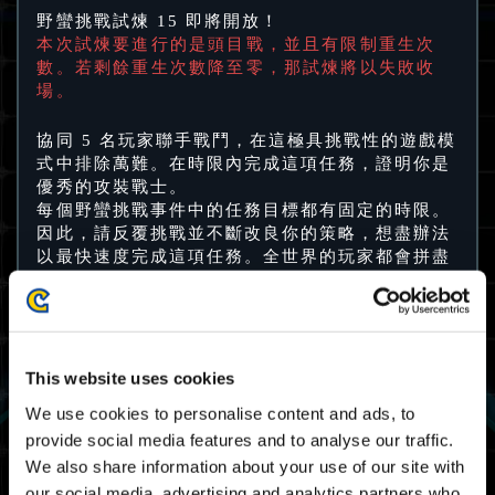
野蠻挑戰試煉 15 即將開放！
本次試煉要進行的是頭目戰，並且有限制重生次
數。若剩餘重生次數降至零，那試煉將以失敗收
場。
協同 5 名玩家聯手戰鬥，在這極具挑戰性的遊戲模
式中排除萬難。在時限內完成這項任務，證明你是
優秀的攻裝戰士。
每個野蠻挑戰事件中的任務目標都有固定的時限。
因此，請反覆挑戰並不斷改良你的策略，想盡辦法
以最快速度完成這項任務。全世界的玩家都會拼盡
全力以最快速度完成，而其中最優秀的攻裝戰士則
能獲得特別的獎賞。
試煉 15 開放期限
This website uses cookies
17/11 2023 03:00 UTC ～ 21/11 2023 02:59
We use cookies to personalise content and ads, to
UTC
provide social media features and to analyse our traffic.
11/16 2023 19:00 PST ～ 11/20 2023 18:59
We also share information about your use of our site with
PST
our social media, advertising and analytics partners who