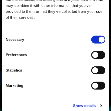
地圖
may combine it with other information that you’ve
provided to them or that they’ve collected from your use
時空裂隙
of their services.
獎勵
Consent
排名獎項
Necessary
Selection
獲得條件
Preferences
至少完成一次野蠻挑戰。
排名
條件
可獲得獎勵
Statistics
完成時間排名前
大師
20%
Marketing
挑戰大師
完成時間排名前
戰士
50%
Show details
挑戰戰士