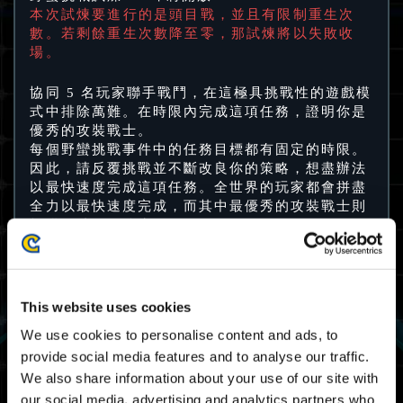
本次試煉要進行的是頭目戰，並且有限制重生次
數。若剩餘重生次數降至零，那試煉將以失敗收
場。
協同 5 名玩家聯手戰鬥，在這極具挑戰性的遊戲模
式中排除萬難。在時限內完成這項任務，證明你是
優秀的攻裝戰士。
每個野蠻挑戰事件中的任務目標都有固定的時限。
因此，請反覆挑戰並不斷改良你的策略，想盡辦法
以最快速度完成這項任務。全世界的玩家都會拼盡
全力以最快速度完成，而其中最優秀的攻裝戰士則
能獲得特別的獎賞。
試煉 21 開放期限
29/12 2023 03:00 UTC ～ 09/01 2024 02:59
This website uses cookies
UTC
We use cookies to personalise content and ads, to
12/28 2023 19:00 PST ～ 01/08 2024 18:59
provide social media features and to analyse our traffic.
PST
We also share information about your use of our site with
* 活動期間將從原訂時程延長一週至本週。
our social media, advertising and analytics partners who