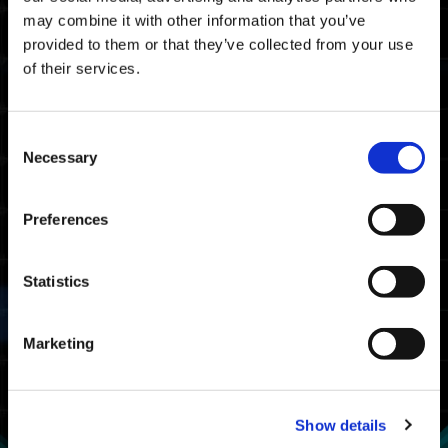
地圖
may combine it with other information that you’ve
provided to them or that they’ve collected from your use
時空裂隙
of their services.
獎勵
Consent
排名獎項
Necessary
Selection
獲得條件
Preferences
至少完成一次野蠻挑戰。
排名
條件
可獲得獎勵
Statistics
完成時間排名前
大師
20%
Marketing
挑戰大師
完成時間排名前
戰士
50%
Show details
挑戰戰士