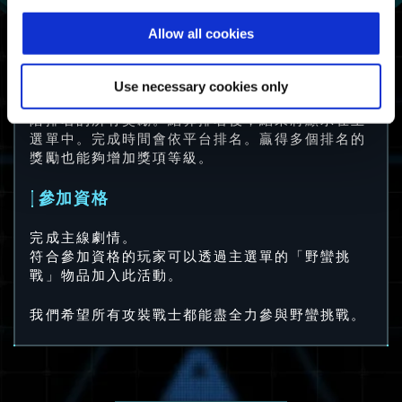
至少完成一次野蠻
Allow all cookies
求生者
挑戰。
挑戰求生者
Use necessary cookies only
請注意：完成時間排名較高的玩家同時能獲得較低
階排名的所有獎勵。結算排名後，結果將顯示在主
選單中。完成時間會依平台排名。贏得多個排名的
獎勵也能夠增加獎項等級。
參加資格
完成主線劇情。
符合參加資格的玩家可以透過主選單的「野蠻挑
戰」物品加入此活動。
我們希望所有攻裝戰士都能盡全力參與野蠻挑戰。