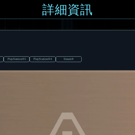
詳細資訊
PlayStation®5
PlayStation®4
Steam®