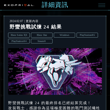
詳細資訊
2024.02.07
更新內容
野蠻挑戰試煉 24 結果
Xbox Series X|S
Xbox One
Windows
PlayStation®5
PlayStation®4
Steam®
野蠻挑戰試煉 24 的最終排名已經結算完成！
攻裝戰士，感謝你為這場極度困難的戰鬥測試犧牲