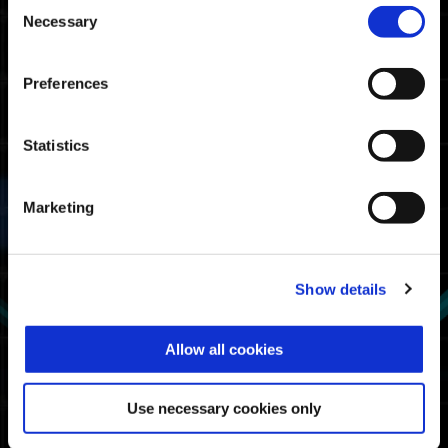
05:57.11
Consent
PlayStation🄬5/
PlayStation🄬4
Necessary
Selection
05:45.09
Steam🄬
Preferences
戰士排名截止成績
Statistics
08:25.52
Xbox Series X|S / Xbox
One / Windows
08:01.87
PlayStation🄬5/
Marketing
PlayStation🄬4
07:53.45
Steam🄬
Show details
強攻裝甲使用率
第一
火網
Allow all cookies
第二
天眼 α ：狙擊瞄準
第三
天波 β：生命線
Use necessary cookies only
第四
路霸 α ：堡壘護盾
第五
村雨