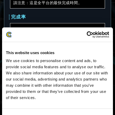
請注意：這是全平台的最快完成時間。
完成率
58.8%
請注意：這是全平台的完成率。
This website uses cookies
平均完成時間
We use cookies to personalise content and ads, to
provide social media features and to analyse our traffic.
08:03.25
We also share information about your use of our site with
請注意：這是全平台的平均完成時間。
our social media, advertising and analytics partners who
may combine it with other information that you’ve
provided to them or that they’ve collected from your use
大師排名截止成績
of their services.
06:46.80
Xbox Series X|S / Xbox
One / Windows