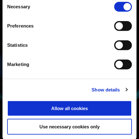
06:02.90
Consent
PlayStation🄬5/
PlayStation🄬4
Necessary
Selection
06:05.92
Steam🄬
Preferences
戰士排名截止成績
Statistics
07:43.17
Xbox Series X|S / Xbox
One / Windows
07:26.63
PlayStation🄬5/
Marketing
PlayStation🄬4
07:21.83
Steam🄬
Show details
強攻裝甲使用率
第一
天眼 α ：狙擊瞄準
Allow all cookies
第二
天眼
第三
神射手 β：能量機槍
Use necessary cookies only
第四
村雨 α ：冰霜長刀
第五
天波 β：生命線