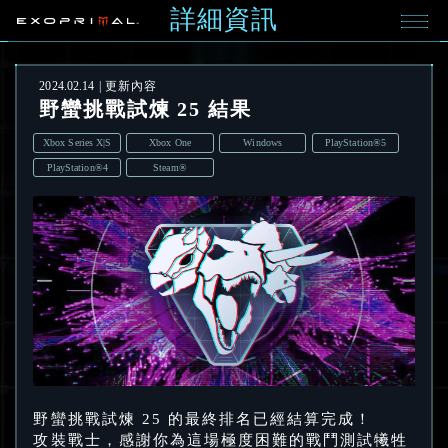
詳細資訊
2024.02.14
更新內容
野蠻挑戰試煉 25 結果
Xbox Series X|S
Xbox One
Windows
PlayStation®5
PlayStation®4
Steam®
野蠻挑戰試煉 25 的最終排名已經結算完成！
攻裝戰士，感謝你為這場極度困難的戰鬥測試犧牲