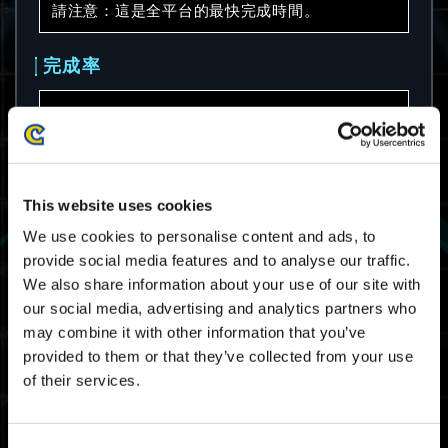
請注意：這是全平台的最快完成時間。
完成率
68.7%
請注意：這是全平台的完成率。
This website uses cookies
平均完成時間
We use cookies to personalise content and ads, to
provide social media features and to analyse our traffic.
08:13.33
We also share information about your use of our site with
請注意：這是全平台的平均完成時間。
our social media, advertising and analytics partners who
may combine it with other information that you’ve
provided to them or that they’ve collected from your use
大師排名截止成績
of their services.
06:28.48
Xbox Series X|S / Xbox
One / Windows