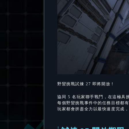
野蠻挑戰試煉 27 即將開放！
協同 5 名玩家聯手戰鬥，在這極
每個野蠻挑戰事件中的任務目標都
玩家都會拼盡全力以最快速度完成