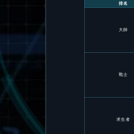
排名
大師
戰士
求生者