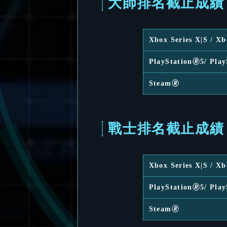
大師排名截止成績
Xbox Series X|S / X
PlayStation🄬5/ Play
Steam🄬
戰士排名截止成績
Xbox Series X|S / X
PlayStation🄬5/ Play
Steam🄬