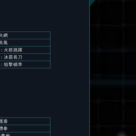
火網
疾風
 ：火箭跳躍
 ：冰霜長刀
 ：狙擊瞄準
護盾
鑽拳
加農炮