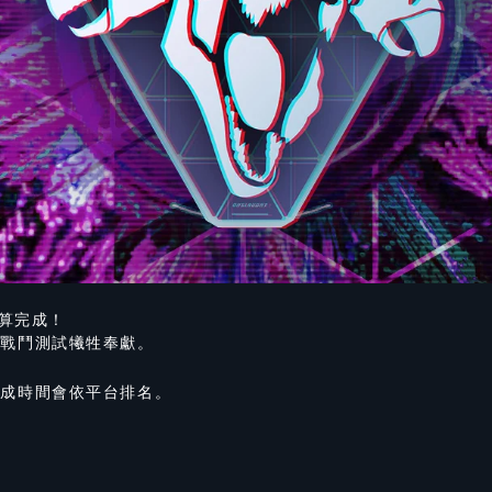
結算完成！
的戰鬥測試犧牲奉獻。
完成時間會依平台排名。