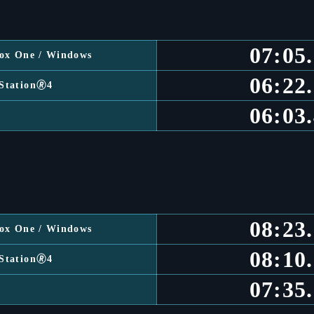
07:05
box One / Windows
06:22
Station🄬4
06:03
08:23
box One / Windows
08:10
Station🄬4
07:35