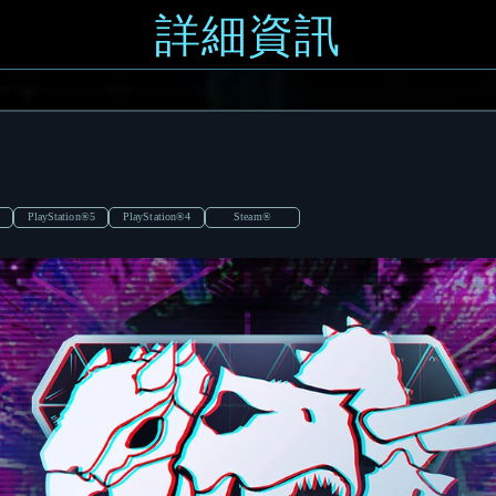
詳細資訊
PlayStation®5
PlayStation®4
Steam®