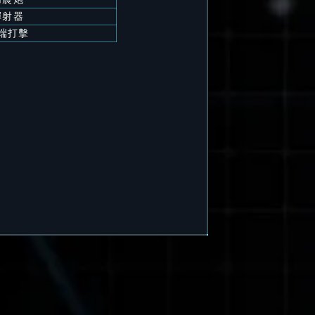
彈射器
端打擊