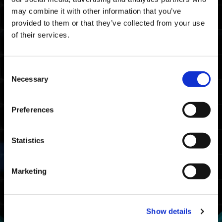
地圖
may combine it with other information that you’ve
provided to them or that they’ve collected from your use
時空裂隙
of their services.
獎勵
Consent
排名獎項
Necessary
Selection
獲得條件
Preferences
至少完成一次野蠻挑戰。
排名
條件
可獲得獎勵
Statistics
完成時間排名前
大師
20%
Marketing
挑戰大師
完成時間排名前
戰士
50%
Show details
挑戰戰士