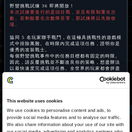
野蠻挑戰試煉 36 即將開放！
本次試煉要進行的是頭目戰，並且有限制重生次
數。若剩餘重生次數降至零，那試煉將以失敗收
場。
協同 5 名玩家聯手戰鬥，在這極具挑戰性的遊戲模
式中排除萬難。在時限內完成這項任務，證明你是
優秀的攻裝戰士。
每個野蠻挑戰事件中的任務目標都有固定的時限。
因此，請反覆挑戰並不斷改良你的策略，想盡辦法
以最快速度完成這項任務。全世界的玩家都會拼盡
全力以最快速度完成，而其中最優秀的攻裝戰士則
能獲得特別的獎賞。
試煉 36 開放期限
This website uses cookies
10/05 2024 03:00 UTC ～ 14/05 2024 02:59
We use cookies to personalise content and ads, to
UTC
provide social media features and to analyse our traffic.
05/09 2024 20:00 PDT ～ 05/13 2024 19:59
We also share information about your use of our site with
PDT
our social media, advertising and analytics partners who