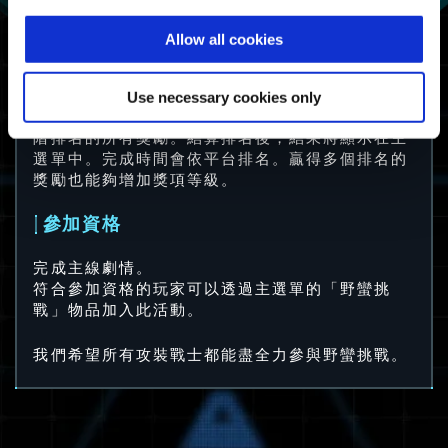
至少完成一次野蠻
Allow all cookies
求生者
挑戰。
挑戰求生者
Use necessary cookies only
請注意：完成時間排名較高的玩家同時能獲得較低
階排名的所有獎勵。結算排名後，結果將顯示在主
選單中。完成時間會依平台排名。贏得多個排名的
獎勵也能夠增加獎項等級。
參加資格
完成主線劇情。
符合參加資格的玩家可以透過主選單的「野蠻挑
戰」物品加入此活動。
我們希望所有攻裝戰士都能盡全力參與野蠻挑戰。