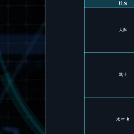
排名
大師
戰士
求生者