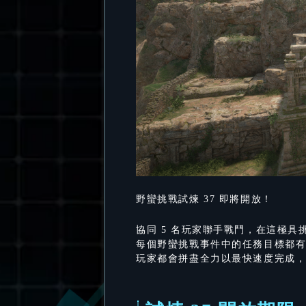
野蠻挑戰試煉 37 即將開放！
協同 5 名玩家聯手戰鬥，在這極
每個野蠻挑戰事件中的任務目標都
玩家都會拼盡全力以最快速度完成