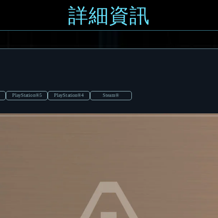
詳細資訊
PlayStation®5
PlayStation®4
Steam®